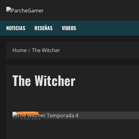
Skip
to
content
NOTICIAS
RESEÑAS
VIDEOS
Home
The Witcher
The Witcher
Noticias
3 MIN READ