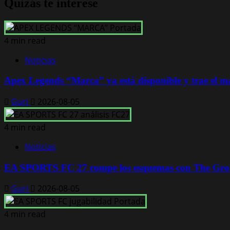
Quizás te interese
4 min read
Noticias
Apex Legends “Marca” ya está disponible y trae el
Guri
2026-08-05
4 min read
Noticias
EA SPORTS FC 27 rompe los esquemas con The Groun
Guri
2026-08-05
4 min read