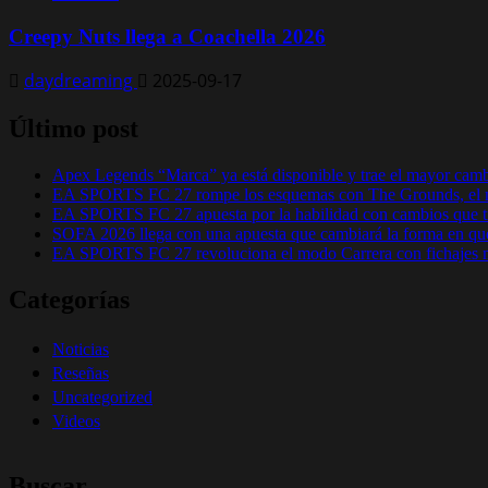
Creepy Nuts llega a Coachella 2026
daydreaming
2025-09-17
Último post
Apex Legends “Marca” ya está disponible y trae el mayor cam
EA SPORTS FC 27 rompe los esquemas con The Grounds, el m
EA SPORTS FC 27 apuesta por la habilidad con cambios que tr
SOFA 2026 llega con una apuesta que cambiará la forma en que
EA SPORTS FC 27 revoluciona el modo Carrera con fichajes má
Categorías
Noticias
Reseñas
Uncategorized
Videos
Buscar