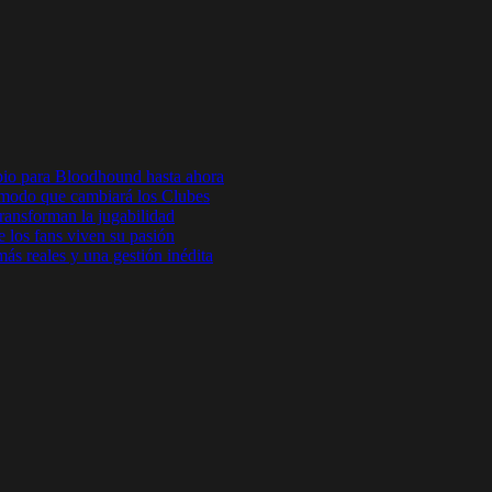
bio para Bloodhound hasta ahora
odo que cambiará los Clubes
ansforman la jugabilidad
 los fans viven su pasión
s reales y una gestión inédita