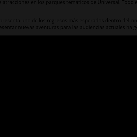
s atracciones en los parques temáticos de Universal. Todo 
presenta uno de los regresos más esperados dentro del cin
 presentar nuevas aventuras para las audiencias actuales ha