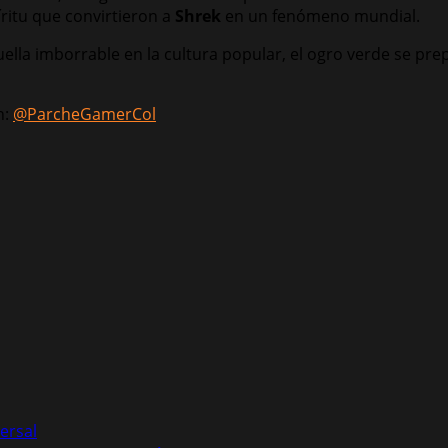
íritu que convirtieron a
Shrek
en un fenómeno mundial.
uella imborrable en la cultura popular, el ogro verde se p
n:
@ParcheGamerCol
ersal