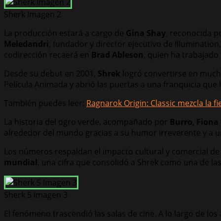
Sherk Imagen 2
La producción estará a cargo de
Gina Shay
, reconocida p
Meledandri
, fundador y director ejecutivo de Illuminati
codirección recaerá en
Brad Ableson
, quien ha trabajad
Desde su debut en 2001,
Shrek
logró convertirse en mucho
Película Animada y abrió las puertas a una franquicia qu
También puedes leer:
Ragnarok Origin: Classic mezcla la f
La historia del ogro verde, acompañado por
Burro
,
Fiona
alrededor del mundo gracias a su humor irreverente y a un
Los números respaldan el impacto cultural y comercial de
mundial
, una cifra que consolidó a Shrek como una de 
Sherk 5 Imagen 3
El fenómeno trascendió las salas de cine. A lo largo de l