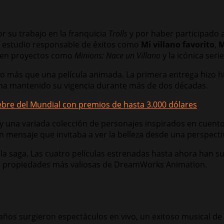
or su trabajo en la franquicia
Trolls
y por haber participado
on, estudio responsable de éxitos como
Mi villano favorito
,
M
o en proyectos como
Minions: Nace un Villano
y la icónica seri
 más que una película animada. La primera entrega hizo hi
e ha mantenido su vigencia durante más de dos décadas.
iebre del Mundial con premios de hasta 3.000 dólares
y una variada colección de personajes inspirados en cuento
 mensaje que invitaba a ver la belleza desde una perspectiv
 la saga. Las cuatro películas estrenadas hasta ahora han 
las propiedades más valiosas de DreamWorks Animation.
os años surgieron espectáculos en vivo, un exitoso musical