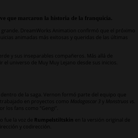
ve que marcaron la historia de la franquicia.
lla grande. DreamWorks Animation confirmó que el próximo
uicias animadas más exitosas y queridas de las últimas
verde y sus inseparables compañeros. Más allá de
ir el universo de Muy Muy Lejano desde sus inicios.
 dentro de la saga. Vernon formó parte del equipo que
a trabajado en proyectos como
Madagascar 3
y
Monstruos vs.
or los fans como “Gengi”.
o fue la voz de
Rumpelstiltskin
en la versión original de
rección y codirección.