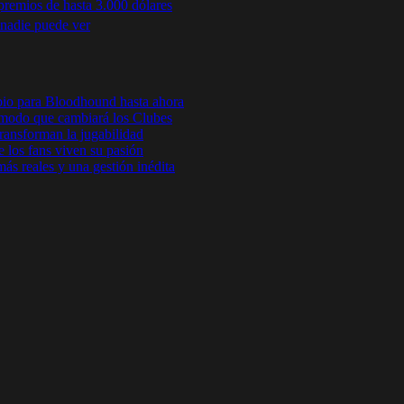
premios de hasta 3.000 dólares
nadie puede ver
bio para Bloodhound hasta ahora
odo que cambiará los Clubes
ansforman la jugabilidad
 los fans viven su pasión
s reales y una gestión inédita