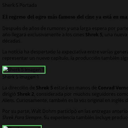
Sherk 5 Portada
El regreso del ogro más famoso del cine ya está en ma
Después de años de rumores y una larga espera por parte 
año llegará exclusivamente a los cines
Shrek 5
, una nueva
décadas.
La noticia ha despertado la expectativa entre varias gene
representar un nuevo capítulo, la producción también sign
Sherk 5 Imagen 1
La dirección de
Shrek 5
estará en manos de
Conrad Vern
dirigió
Shrek 2
, considerada por muchos seguidores como 
Aliens
. Curiosamente, también es la voz original en inglés 
Por su parte, Walt Dohrn participó en las entregas anterior
Shrek Para Siempre
. Su experiencia también incluye produ