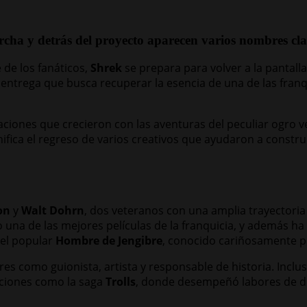
rcha y detrás del proyecto aparecen varios nombres cla
de los fanáticos,
Shrek
se prepara para volver a la panta
 entrega que busca recuperar la esencia de una de las franq
raciones que crecieron con las aventuras del peculiar ogro 
ifica el regreso de varios creativos que ayudaron a constru
on
y
Walt Dohrn
, dos veteranos con una amplia trayectoria
una de las mejores películas de la franquicia, y además h
del popular
Hombre de Jengibre
, conocido cariñosamente p
es como guionista, artista y responsable de historia. Inclus
cciones como la saga
Trolls
, donde desempeñó labores de di