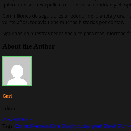
quiere que la nueva película conserve la identidad y el esp
Con millones de seguidores alrededor del planeta y una h
veinte años, todavía tiene muchas historias por contar.
Síguenos en nuestras redes sociales para más informació
About the Author
Guri
Editor
View All Posts
Tags:
Conrad Vernon
Gina Shay
Noticias geek
Shrek 5
Univ