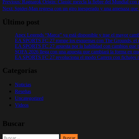
Previous:
Ragnarok Origin: Classic mezcla la fiebre del Mundial con 
Next:
Spider-Man regresa con un giro inesperado y una amenaza que 
Último post
Apex Legends “Marca” ya está disponible y trae el mayor cam
EA SPORTS FC 27 rompe los esquemas con The Grounds, el m
EA SPORTS FC 27 apuesta por la habilidad con cambios que tr
SOFA 2026 llega con una apuesta que cambiará la forma en que
EA SPORTS FC 27 revoluciona el modo Carrera con fichajes má
Categorías
Noticias
Reseñas
Uncategorized
Videos
Buscar