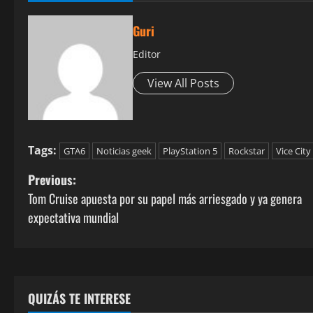
Guri
Editor
View All Posts
Tags:
GTA6
Noticias geek
PlayStation 5
Rockstar
Vice City
P
Previous:
Tom Cruise apuesta por su papel más arriesgado y ya genera
o
expectativa mundial
s
t
n
QUIZÁS TE INTERESE