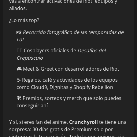
vas a encontrar activaciones de Riot, equipos y
aliados.
¿Lo más top?
📸
Recorrido fotográfico de las temporadas de
LoL
🧙‍♀️ Cosplayers oficiales de
Desafíos del
Crepúsculo
🎮 Meet & Greet con desarrolladores de Riot
☕ Regalos, café y actividades de los equipos
como Cloud9, Dignitas y Shopify Rebellion
🎁 Premios, sorteos y merch que solo puedes
conseguir ahí
Y sí, si eres fan del anime,
Crunchyroll
te tiene una
sorpresa: 30 días gratis de Premium solo por
sintonizar la transmisión. Todo lo que quieres, sin