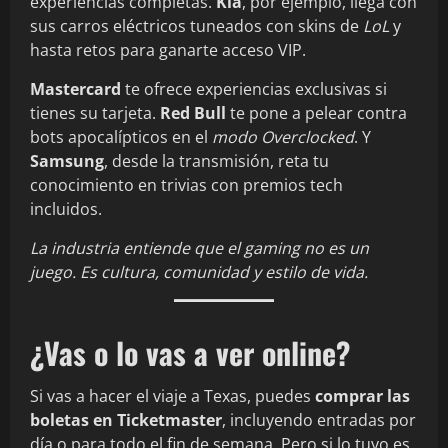
experiencias completas.
Kia
, por ejemplo, llega con
sus carros eléctricos tuneados con skins de
LoL
y
hasta retos para ganarte acceso VIP.
Mastercard
te ofrece experiencias exclusivas si
tienes su tarjeta.
Red Bull
te pone a pelear contra
bots apocalípticos en el
modo Overclocked
. Y
Samsung
, desde la transmisión, reta tu
conocimiento en trivias con premios tech
incluidos.
La industria entiende que el gaming no es un
juego. Es cultura, comunidad y estilo de vida.
¿Vas o lo vas a ver online?
Si vas a hacer el viaje a Texas, puedes
comprar las
boletas en Ticketmaster
, incluyendo entradas por
día o para todo el fin de semana. Pero si lo tuyo es